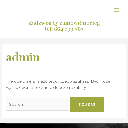
Przejdź
Szukaj
MAI
do
dla:
ME
treści
Zadzwoń by zamówić nocleg
tel: 664 739 565
admin
Nie udało się znaleźć tego, czego szukasz. Być może
wyszukiwanie przyniesie lepsze rezultaty.